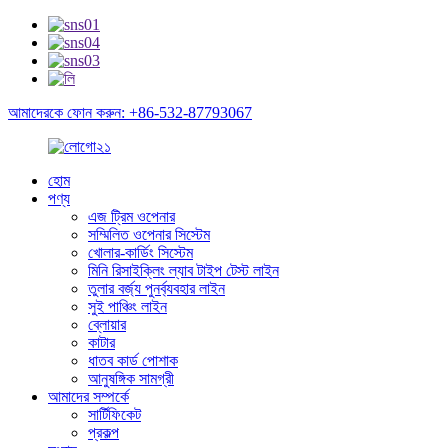
আমাদেরকে ফোন করুন: +86-532-87793067
হোম
পণ্য
এজ ট্রিম ওপেনার
সম্মিলিত ওপেনার সিস্টেম
খোলার-কার্ডিং সিস্টেম
মিনি রিসাইক্লিং ল্যাব টাইপ টেস্ট লাইন
তুলার বর্জ্য পুনর্ব্যবহার লাইন
সুই পাঞ্চিং লাইন
ব্লোয়ার
কাটার
ধাতব কার্ড পোশাক
আনুষঙ্গিক সামগ্রী
আমাদের সম্পর্কে
সার্টিফিকেট
প্রকল্প