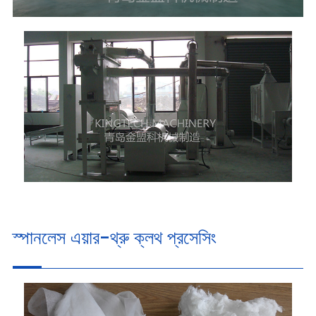
স্পানলেস এয়ার-থ্রু ক্লথ প্রসেসিং