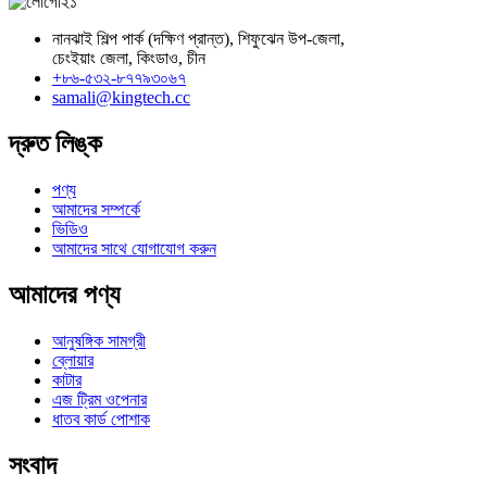
নানঝাই শিল্প পার্ক (দক্ষিণ প্রান্ত), শিফুঝেন উপ-জেলা,
চেংইয়াং জেলা, কিংডাও, চীন
+৮৬-৫৩২-৮৭৭৯৩০৬৭
samali@kingtech.cc
দ্রুত লিঙ্ক
পণ্য
আমাদের সম্পর্কে
ভিডিও
আমাদের সাথে যোগাযোগ করুন
আমাদের পণ্য
আনুষঙ্গিক সামগ্রী
ব্লোয়ার
কাটার
এজ ট্রিম ওপেনার
ধাতব কার্ড পোশাক
সংবাদ