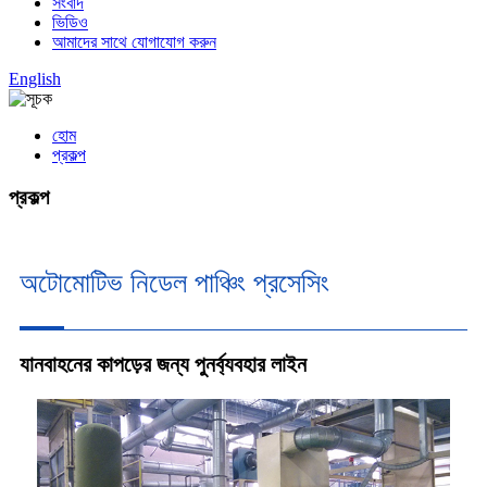
সংবাদ
ভিডিও
আমাদের সাথে যোগাযোগ করুন
English
হোম
প্রকল্প
প্রকল্প
অটোমোটিভ নিডেল পাঞ্চিং প্রসেসিং
যানবাহনের কাপড়ের জন্য পুনর্ব্যবহার লাইন